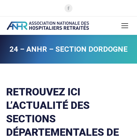
La
page
Facebook
s'ouvre
dans
une
24 – ANHR – SECTION DORDOGNE
nouvelle
fenêtre
RETROUVEZ ICI
L’ACTUALITÉ DES
SECTIONS
DÉPARTEMENTALES DE