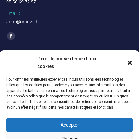
05 56 69 72 57
Email :
anhr@orange.fr
Trouvez nous sur :
La
page
ACTUALITÉS
Facebook
Gérer le consentement aux
s'ouvre
cookies
Assemblée Générale 2026 de la section Alpes
dans
Maritimes (06)
une
Pour offrir les meilleures expériences, nous utilisons des technologies
5 juillet 2026
telles que les cookies pour stocker et/ou accéder aux informations des
nouvelle
appareils. Le fait de consentir à ces technologies nous permettra de traiter
Assemblée Générale du 12 juin 2026 – Section
fenêtre
des données telles que le comportement de navigation ou les ID uniques
Meuse-Marne (55-51)
sur ce site. Le fait de ne pas consentir ou de retirer son consentement peut
avoir un effet négatif sur certaines caractéristiques et fonctions.
5 juillet 2026
Assemblée Générale du 13 juin 2025 – Section
Accepter
Meuse-Marne (55-51)
5 juillet 2026
Refuser