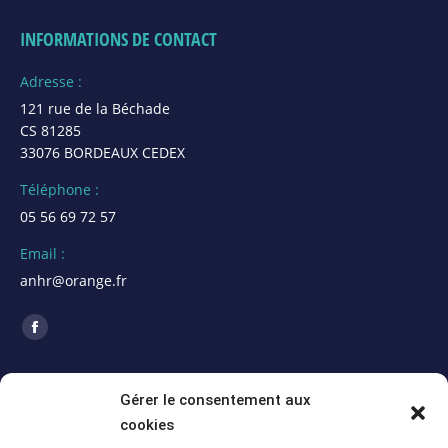
INFORMATIONS DE CONTACT
Adresse :
121 rue de la Béchade
CS 81285
33076 BORDEAUX CEDEX
Téléphone :
05 56 69 72 57
Email :
anhr@orange.fr
Trouvez nous sur :
La
page
ACTUALITÉS
Facebook
Gérer le consentement aux
s'ouvre
cookies
Assemblée Générale 2026 de la section Alpes
dans