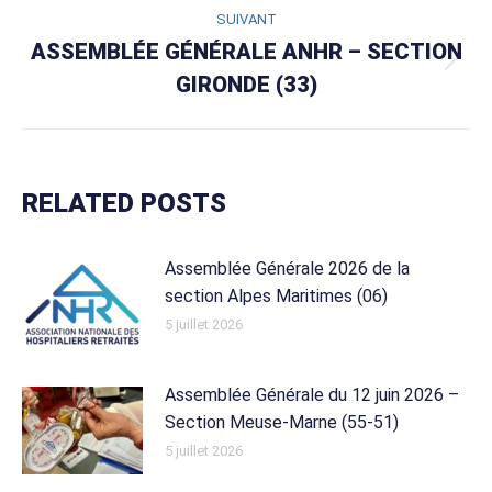
:
SUIVANT
ASSEMBLÉE GÉNÉRALE ANHR – SECTION
Article
GIRONDE (33)
suivant
:
RELATED POSTS
Assemblée Générale 2026 de la
section Alpes Maritimes (06)
5 juillet 2026
Assemblée Générale du 12 juin 2026 –
Section Meuse-Marne (55-51)
5 juillet 2026