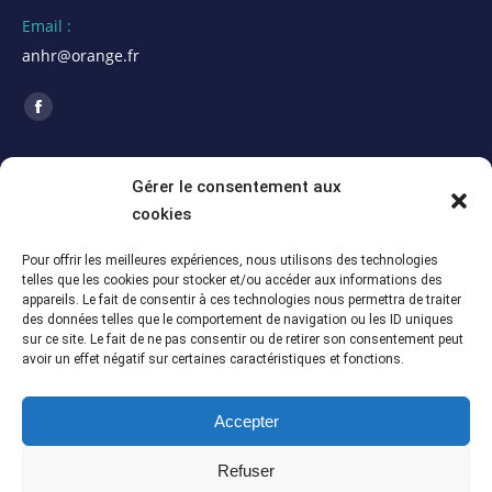
Email :
anhr@orange.fr
Trouvez nous sur :
La
page
ACTUALITÉS
Facebook
Gérer le consentement aux
s'ouvre
cookies
Assemblée Générale 2026 de la section Alpes
dans
Maritimes (06)
une
Pour offrir les meilleures expériences, nous utilisons des technologies
5 juillet 2026
telles que les cookies pour stocker et/ou accéder aux informations des
nouvelle
appareils. Le fait de consentir à ces technologies nous permettra de traiter
Assemblée Générale du 12 juin 2026 – Section
fenêtre
des données telles que le comportement de navigation ou les ID uniques
Meuse-Marne (55-51)
sur ce site. Le fait de ne pas consentir ou de retirer son consentement peut
avoir un effet négatif sur certaines caractéristiques et fonctions.
5 juillet 2026
Assemblée Générale du 13 juin 2025 – Section
Accepter
Meuse-Marne (55-51)
5 juillet 2026
Refuser