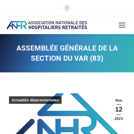
La
page
Facebook
s'ouvre
dans
une
ASSEMBLÉE GÉNÉRALE DE LA
nouvelle
SECTION DU VAR (83)
fenêtre
Actualités départementales
Nov
12
2023