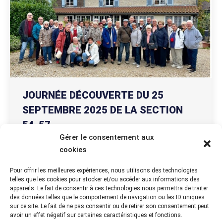
JOURNÉE DÉCOUVERTE DU 25
SEPTEMBRE 2025 DE LA SECTION
54-57
Gérer le consentement aux
Actualités départementales
Par
ANHR
10 octobre 2025
cookies
Sur les pas du Général de Gaulle Cliquer ici pour
visualiser le compte rendu au format PDF. La
Pour offrir les meilleures expériences, nous utilisons des technologies
telles que les cookies pour stocker et/ou accéder aux informations des
Boisserie Le jeudi 25 septembre 2025, le bureau
appareils. Le fait de consentir à ces technologies nous permettra de traiter
de la section 54-57 a organisé une sortie
des données telles que le comportement de navigation ou les ID uniques
découverte à Colombey les Deux Églises. Un
sur ce site. Le fait de ne pas consentir ou de retirer son consentement peut
avoir un effet négatif sur certaines caractéristiques et fonctions.
programme chargé d’histoire a été proposé aux 36