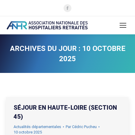
La
page
Facebook
s'ouvre
dans
une
ARCHIVES DU JOUR :
10 OCTOBRE
nouvelle
2025
fenêtre
SÉJOUR EN HAUTE-LOIRE (SECTION
45)
Actualités départementales
Par
Cédric Pucheu
10 octobre 2025