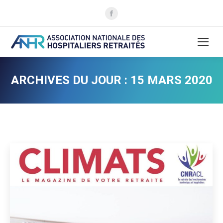
La
page
Facebook
s'ouvre
dans
une
ARCHIVES DU JOUR :
15 MARS 2020
nouvelle
fenêtre