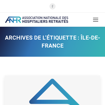
La
page
Facebook
s'ouvre
dans
une
ARCHIVES DE L’ÉTIQUETTE :
ÎLE-DE-
nouvelle
FRANCE
fenêtre