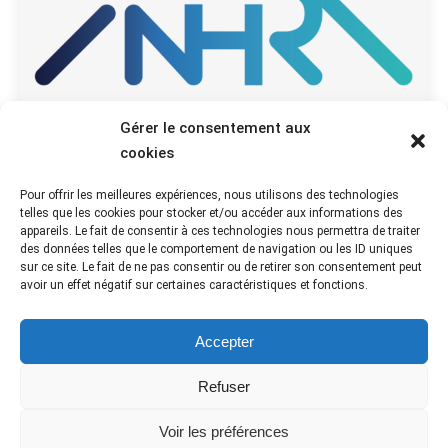
Gérer le consentement aux
cookies
Pour offrir les meilleures expériences, nous utilisons des technologies
JOURNAL N°74
telles que les cookies pour stocker et/ou accéder aux informations des
appareils. Le fait de consentir à ces technologies nous permettra de traiter
Actualités départementales
Par
ANHR
29 mars 2024
des données telles que le comportement de navigation ou les ID uniques
Bulletin d’information et de liaison N°74 Cliquer ici
sur ce site. Le fait de ne pas consentir ou de retirer son consentement peut
avoir un effet négatif sur certaines caractéristiques et fonctions.
pour visualiser le Bulletin N°74 de la Section Île-
de-France
Accepter
Refuser
Voir les préférences