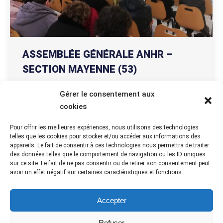
ASSEMBLÉE GÉNÉRALE ANHR –
SECTION MAYENNE (53)
Actualités départementales
Par
ANHR
9 avril 2024
Gérer le consentement aux
Assemblée Générale du mardi 19 mars 2024
cookies
L’Assemblée Générale annuelle de l’Association
Nationale des Hospitaliers Retraités (ANHR) de la
Pour offrir les meilleures expériences, nous utilisons des technologies
telles que les cookies pour stocker et/ou accéder aux informations des
section départementale de la Mayenne s’est
appareils. Le fait de consentir à ces technologies nous permettra de traiter
tenue le mardi 19 mars 2024, à Laval, 77
des données telles que le comportement de navigation ou les ID uniques
personnes étaient réunies. Un café d’accueil a été
sur ce site. Le fait de ne pas consentir ou de retirer son consentement peut
avoir un effet négatif sur certaines caractéristiques et fonctions.
offert aux participants par la section 53. Le
Président, Yvon MOHAMMAD ouvre la…
Accepter
Refuser