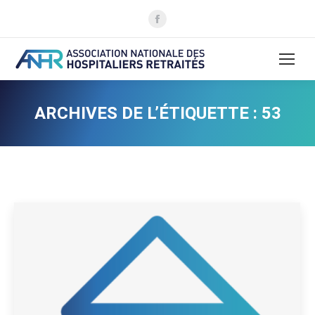
La
page
Facebook
s'ouvre
dans
une
ARCHIVES DE L’ÉTIQUETTE :
53
nouvelle
fenêtre