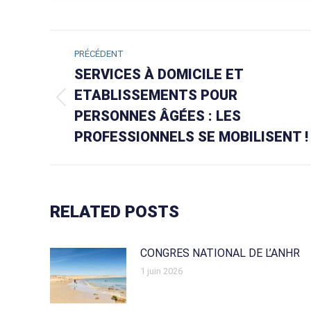
NAVIGATION
PRÉCÉDENT
ARTICLE
SERVICES À DOMICILE ET
ETABLISSEMENTS POUR
Article
PERSONNES ÂGÉES : LES
précédent
PROFESSIONNELS SE MOBILISENT !
:
RELATED POSTS
CONGRES NATIONAL DE L’ANHR
1 juin 2026