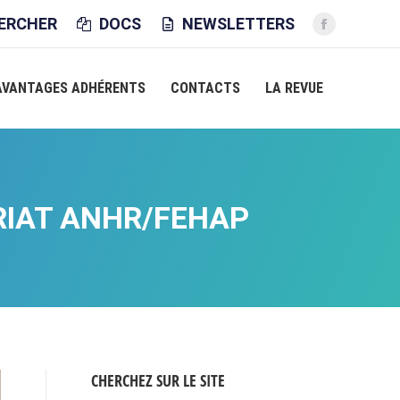
CHE
ERCHER
DOCS
NEWSLETTERS
La
page
Facebook
AVANTAGES ADHÉRENTS
CONTACTS
LA REVUE
s'ouvre
dans
une
nouvelle
fenêtre
RIAT ANHR/FEHAP
CHERCHEZ SUR LE SITE