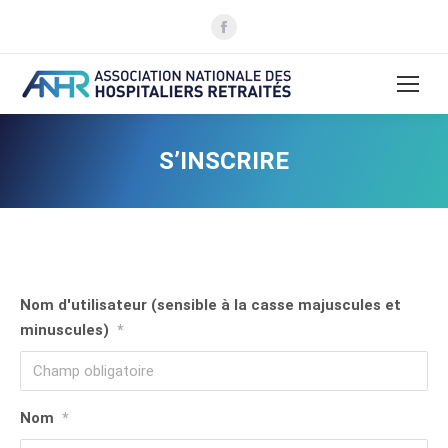
La
page
Facebook
s'ouvre
dans
une
S’INSCRIRE
nouvelle
fenêtre
Nom d'utilisateur (sensible à la casse majuscules et
minuscules)
*
Nom
*