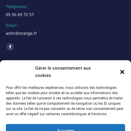
Téléphone :
05 56 69 72 57
Email :
anhr@orange.fr
Trouvez nous sur :
La
page
ACTUALITÉS
Facebook
Gérer le consentement aux
s'ouvre
cookies
Assemblée Générale 2026 de la section Alpes
dans
Maritimes (06)
une
Pour offrir les meilleures expériences, nous utilisons des technologies
5 juillet 2026
telles que les cookies pour stocker et/ou accéder aux informations des
nouvelle
appareils. Le fait de consentir à ces technologies nous permettra de traiter
Assemblée Générale du 12 juin 2026 – Section
fenêtre
des données telles que le comportement de navigation ou les ID uniques
Meuse-Marne (55-51)
sur ce site. Le fait de ne pas consentir ou de retirer son consentement peut
avoir un effet négatif sur certaines caractéristiques et fonctions.
5 juillet 2026
Assemblée Générale du 13 juin 2025 – Section
Accepter