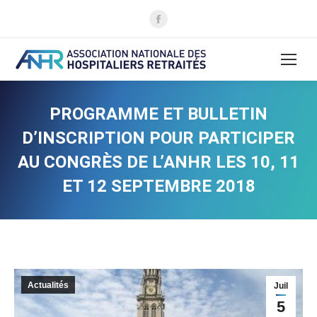
La
page
Facebook
s'ouvre
dans
une
PROGRAMME ET BULLETIN
nouvelle
D’INSCRIPTION POUR PARTICIPER
fenêtre
AU CONGRÈS DE L’ANHR LES 10, 11
ET 12 SEPTEMBRE 2018
Actualités
Juil
5