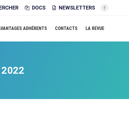
CHE
ERCHER
DOCS
NEWSLETTERS
La
page
Facebook
AVANTAGES ADHÉRENTS
CONTACTS
LA REVUE
s'ouvre
dans
une
nouvelle
fenêtre
 2022