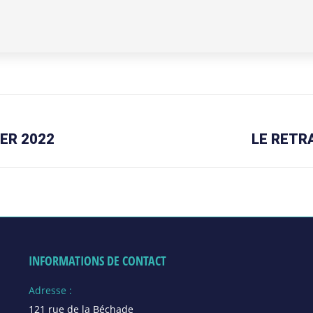
IER 2022
LE RETR
Article
suivant
:
INFORMATIONS DE CONTACT
Adresse :
121 rue de la Béchade