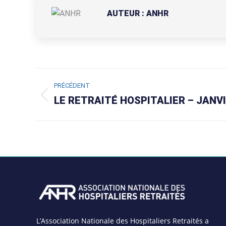
AUTEUR :
ANHR
NAVIGATION
PRÉCÉDENT
ARTICLE
LE RETRAITÉ HOSPITALIER – JANV
Article
précédent
:
L’Association Nationale des Hospitaliers Retraités a