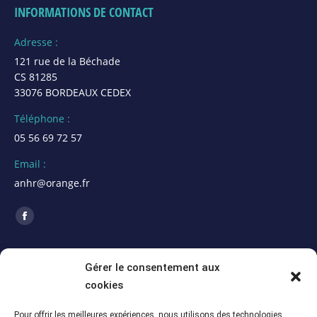
INFORMATIONS DE CONTACT
Adresse :
121 rue de la Béchade
CS 81285
33076 BORDEAUX CEDEX
Téléphone :
05 56 69 72 57
Email :
anhr@orange.fr
Trouvez nous sur :
La
page
ACTUALITÉS
Facebook
Gérer le consentement aux
s'ouvre
cookies
Assemblée Générale 2026 de la section Alpes
dans
Maritimes (06)
une
Pour offrir les meilleures expériences, nous utilisons des technologies