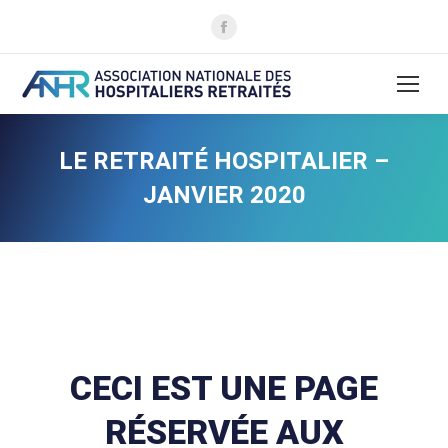
La
page
Facebook
s'ouvre
dans
une
LE RETRAITÉ HOSPITALIER –
nouvelle
JANVIER 2020
fenêtre
CECI EST UNE PAGE
RÉSERVÉE AUX