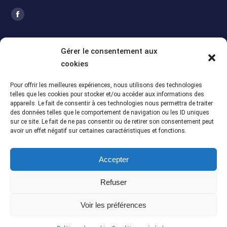
Trouvez nous sur :
La
page
ACTUALITÉS
Facebook
Gérer le consentement aux
s'ouvre
cookies
Assemblée Générale 2026 de la section Alpes
dans
Maritimes (06)
une
Pour offrir les meilleures expériences, nous utilisons des technologies
5 juillet 2026
telles que les cookies pour stocker et/ou accéder aux informations des
nouvelle
appareils. Le fait de consentir à ces technologies nous permettra de traiter
Assemblée Générale du 12 juin 2026 – Section
fenêtre
des données telles que le comportement de navigation ou les ID uniques
Meuse-Marne (55-51)
sur ce site. Le fait de ne pas consentir ou de retirer son consentement peut
avoir un effet négatif sur certaines caractéristiques et fonctions.
5 juillet 2026
Assemblée Générale du 13 juin 2025 – Section
Accepter
Meuse-Marne (55-51)
5 juillet 2026
Refuser
Voir les préférences
Copyright © 2010-2026 ANHR – Association Nationale des
Hospitaliers Retraités