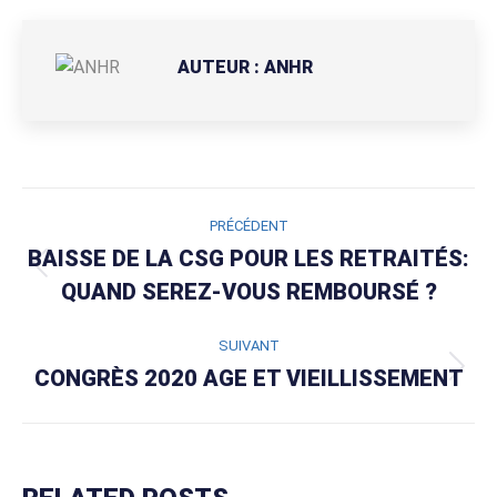
Facebook
AUTEUR :
ANHR
NAVIGATION
PRÉCÉDENT
ARTICLE
BAISSE DE LA CSG POUR LES RETRAITÉS:
Article
QUAND SEREZ-VOUS REMBOURSÉ ?
précédent
:
SUIVANT
CONGRÈS 2020 AGE ET VIEILLISSEMENT
Article
suivant
: