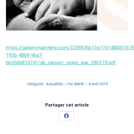
https://gallery.mailchimp.com/3238945b13e77d1480051b76
193b-4869-9ba7-
bb2b8a81d741/dp_rapport_grand_age_280319.pdf
Catégorie :
Actualités
Par
ANHR
4 avril 2019
Partager cet article
Partager
sur