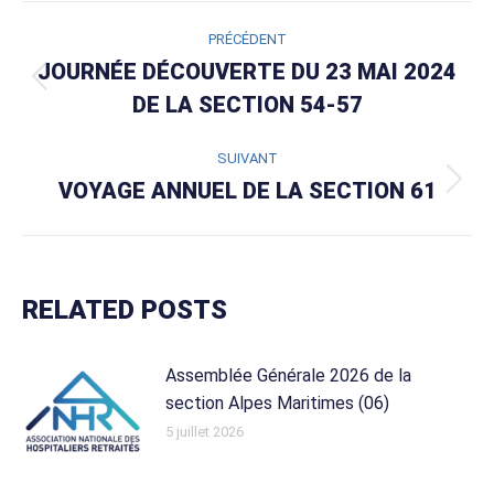
NAVIGATION
PRÉCÉDENT
ARTICLE
JOURNÉE DÉCOUVERTE DU 23 MAI 2024
Article
DE LA SECTION 54-57
précédent
:
SUIVANT
VOYAGE ANNUEL DE LA SECTION 61
Article
suivant
:
RELATED POSTS
Assemblée Générale 2026 de la
section Alpes Maritimes (06)
5 juillet 2026