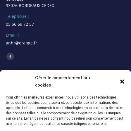
33076 BORDEAUX CEDEX
Téléphone :
05 56 69 72 57
Email :
anhr@orange.fr
Trouvez nous sur :
La
page
ACTUALITÉS
Facebook
Gérer le consentement aux
s'ouvre
cookies
Assemblée Générale 2026 de la section Alpes
dans
Maritimes (06)
une
Pour offrir les meilleures expériences, nous utilisons des technologies
5 juillet 2026
telles que les cookies pour stocker et/ou accéder aux informations des
nouvelle
appareils. Le fait de consentir à ces technologies nous permettra de traiter
Assemblée Générale du 12 juin 2026 – Section
fenêtre
des données telles que le comportement de navigation ou les ID uniques
Meuse-Marne (55-51)
sur ce site. Le fait de ne pas consentir ou de retirer son consentement peut
avoir un effet négatif sur certaines caractéristiques et fonctions.
5 juillet 2026