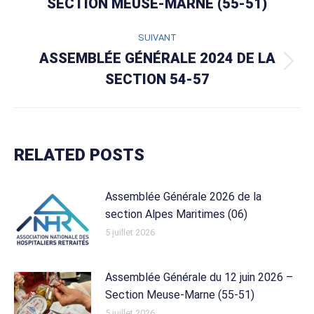
SECTION MEUSE-MARNE (55-51)
précédent
:
SUIVANT
ASSEMBLÉE GÉNÉRALE 2024 DE LA
Article
SECTION 54-57
suivant
:
RELATED POSTS
Assemblée Générale 2026 de la
section Alpes Maritimes (06)
5 juillet 2026
Assemblée Générale du 12 juin 2026 –
Section Meuse-Marne (55-51)
5 juillet 2026