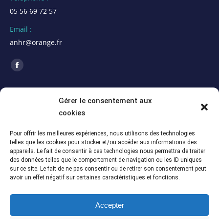
05 56 69 72 57
Email :
anhr@orange.fr
Trouvez nous sur :
La
page
ACTUALITÉS
Facebook
Gérer le consentement aux
s'ouvre
cookies
Assemblée Générale 2026 de la section Alpes
dans
Maritimes (06)
une
Pour offrir les meilleures expériences, nous utilisons des technologies
5 juillet 2026
telles que les cookies pour stocker et/ou accéder aux informations des
nouvelle
appareils. Le fait de consentir à ces technologies nous permettra de traiter
Assemblée Générale du 12 juin 2026 – Section
fenêtre
des données telles que le comportement de navigation ou les ID uniques
Meuse-Marne (55-51)
sur ce site. Le fait de ne pas consentir ou de retirer son consentement peut
avoir un effet négatif sur certaines caractéristiques et fonctions.
5 juillet 2026
Assemblée Générale du 13 juin 2025 – Section
Accepter
Meuse-Marne (55-51)