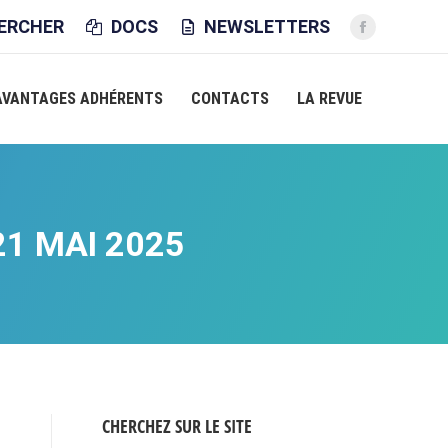
CHE
ERCHER
DOCS
NEWSLETTERS
La
page
Facebook
AVANTAGES ADHÉRENTS
CONTACTS
LA REVUE
s'ouvre
dans
une
nouvelle
fenêtre
1 MAI 2025
CHERCHEZ SUR LE SITE