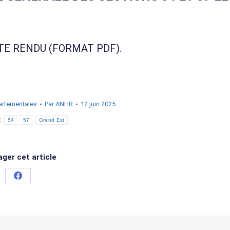
TE RENDU (FORMAT PDF).
artementales
Par
ANHR
12 juin 2025
:
54
57
Grand Est
ger cet article
Partager
sur
Facebook